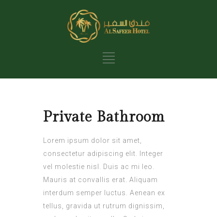
Private Bathroom
Lorem ipsum dolor sit amet,
consectetur adipiscing elit. Integer
vel molestie nisl. Duis ac mi leo.
Mauris at convallis erat. Aliquam
interdum semper luctus. Aenean ex
tellus, gravida ut rutrum dignissim,