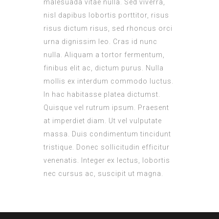
malesuada vitae nulla. Sed viverra,
nisl dapibus lobortis porttitor, risus
risus dictum risus, sed rhoncus orci
urna dignissim leo. Cras id nunc
nulla. Aliquam a tortor fermentum,
finibus elit ac, dictum purus. Nulla
mollis ex interdum commodo luctus.
In hac habitasse platea dictumst.
Quisque vel rutrum ipsum. Praesent
at imperdiet diam. Ut vel vulputate
massa. Duis condimentum tincidunt
tristique. Donec sollicitudin efficitur
venenatis. Integer ex lectus, lobortis
nec cursus ac, suscipit ut magna.