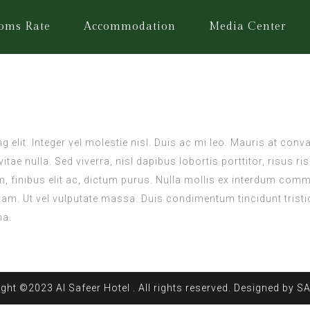
oms Rate
Accommodation
Media Center
 elit. Integer vel molestie nisl. Duis ac mi leo. Mauris at con
itae nulla. Sed viverra, nisl dapibus lobortis porttitor, risus 
m, finibus elit ac, dictum purus. Nulla mollis ex interdum com
am. Ut vel vulputate massa. Duis condimentum tincidunt tristiqu
na.
ght ©2023 Al Safeer Hotel . All rights reserved. Designed by S