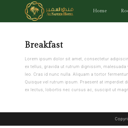
Home
Ro
Breakfast
Lorem ipsum dolor sit amet, consectetur adipiscing
ex tellus, gravida ut rutrum dignissim, malesuada v
leo. Cras id nunc nulla. Aliquam a tortor fermentu
Quisque vel rutrum ipsum. Praesent at imperdiet di
ex lectus, lobortis nec cursus ac, suscipit ut mag
Copyri