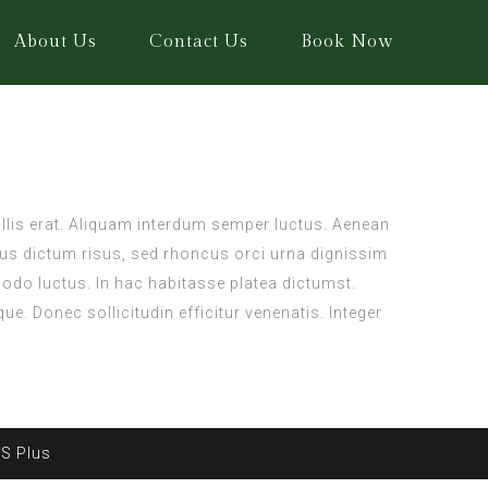
About Us
Contact Us
Book Now
vallis erat. Aliquam interdum semper luctus. Aenean
risus dictum risus, sed rhoncus orci urna dignissim
modo luctus. In hac habitasse platea dictumst.
e. Donec sollicitudin efficitur venenatis. Integer
AS Plus